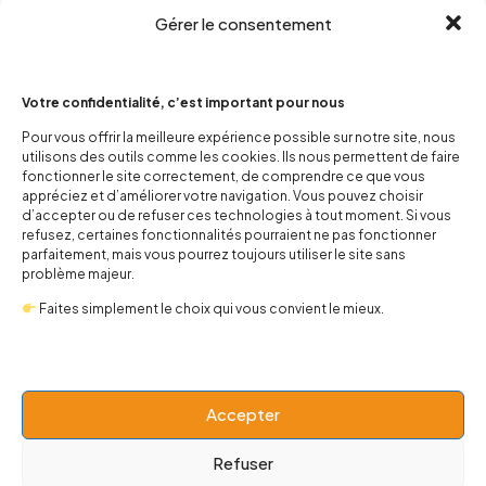
Gérer le consentement
Votre confidentialité, c’est important pour nous
Pour vous offrir la meilleure expérience possible sur notre site, nous
utilisons des outils comme les cookies. Ils nous permettent de faire
contact@popnbaby.com
fonctionner le site correctement, de comprendre ce que vous
+33 01 64 62 14 89
appréciez et d’améliorer votre navigation. Vous pouvez choisir
d’accepter ou de refuser ces technologies à tout moment. Si vous
refusez, certaines fonctionnalités pourraient ne pas fonctionner
Follow us
parfaitement, mais vous pourrez toujours utiliser le site sans
problème majeur.
Faites simplement le choix qui vous convient le mieux.
Boutique
Accepter
Univers
Refuser
BABY 0-24 mois