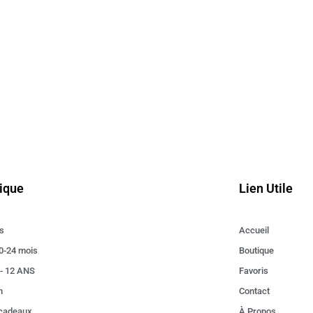
ique
Lien Utile
s
Accueil
0-24 mois
Boutique
 - 12 ANS
Favoris
n
Contact
 cadeaux
À Propos