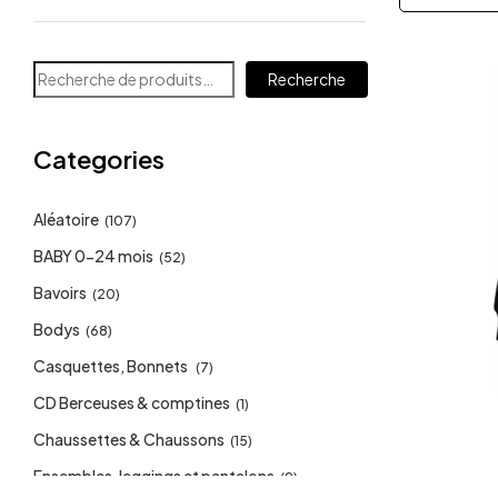
Recherche
Categories
Aléatoire
(107)
BABY 0-24 mois
(52)
Bavoirs
(20)
Bodys
(68)
Casquettes, Bonnets
(7)
CD Berceuses & comptines
(1)
Chaussettes & Chaussons
(15)
Ensembles, leggings et pantalons
(9)