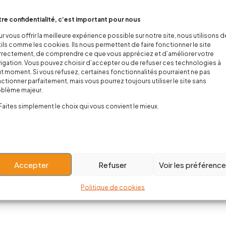
re confidentialité, c’est important pour nous
r vous offrir la meilleure expérience possible sur notre site, nous utilisons 
ils comme les cookies. Ils nous permettent de faire fonctionner le site
rectement, de comprendre ce que vous appréciez et d’améliorer votre
igation. Vous pouvez choisir d’accepter ou de refuser ces technologies à
t moment. Si vous refusez, certaines fonctionnalités pourraient ne pas
ctionner parfaitement, mais vous pourrez toujours utiliser le site sans
oblème majeur.
Faites simplement le choix qui vous convient le mieux.
Accepter
Refuser
Voir les préférenc
Politique de cookies