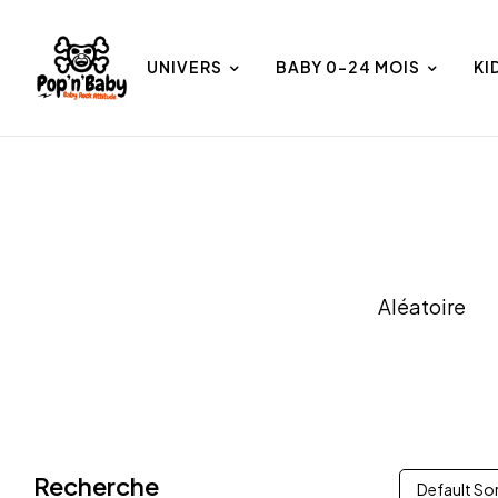
UNIVERS
BABY 0-24 MOIS
KI
et
Univers
Aléatoire
Recherche
Default So