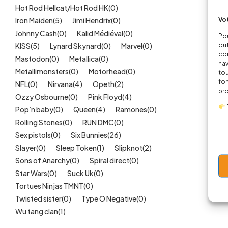
Hot Rod Hellcat/Hot Rod HK
(0)
Vot
Iron Maiden
(5)
Jimi Hendrix
(0)
Johnny Cash
(0)
Kalid Médiéval
(0)
Pou
out
KISS
(5)
Lynard Skynard
(0)
Marvel
(0)
cor
Mastodon
(0)
Metallica
(0)
nav
Metallimonsters
(0)
Motorhead
(0)
tou
fon
NFL
(0)
Nirvana
(4)
Opeth
(2)
pr
Ozzy Osbourne
(0)
Pink Floyd
(4)
Pop’n baby
(0)
Queen
(4)
Ramones
(0)
Rolling Stones
(0)
RUN DMC
(0)
Sex pistols
(0)
Six Bunnies
(26)
Slayer
(0)
Sleep Token
(1)
Slipknot
(2)
Sons of Anarchy
(0)
Spiral direct
(0)
Star Wars
(0)
Suck Uk
(0)
Tortues Ninjas TMNT
(0)
Twisted sister
(0)
Type O Negative
(0)
Wu tang clan
(1)