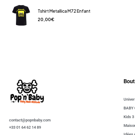
Tshirt Metallica M72 Enfant
20,00
€
Bout
Univer
BABY 
Kids 3
contact@popnbaby.com
Maiso
+33 01 64 62 14 89
Idées