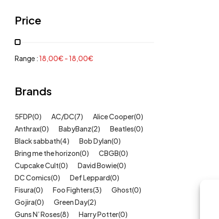
Grenouillères, pyjamas
(30)
Price
Mode Fille
(18)
Mode Garçon
(38)
Sweat, pulls, gilets
(6)
Range :
18,00
€
-
18,00
€
Tee-Shirts
(14)
Tétines
Brands
(11)
Idées cadeaux
(325)
5FDP
(0)
AC/DC
(7)
Alice Cooper
(0)
Kids
(209)
Anthrax
(0)
BabyBanz
(2)
Beatles
(0)
Maison
(51)
Black sabbath
(4)
Bob Dylan
(0)
Outlet
Bring me the horizon
(40)
(0)
CBGB
(0)
Cupcake Cult
(0)
David Bowie
(0)
Univers
(422)
DC Comics
(0)
Def Leppard
(0)
Fisura
(0)
Foo Fighters
(3)
Ghost
(0)
Gojira
(0)
Green Day
(2)
Guns N’ Roses
(8)
Harry Potter
(0)