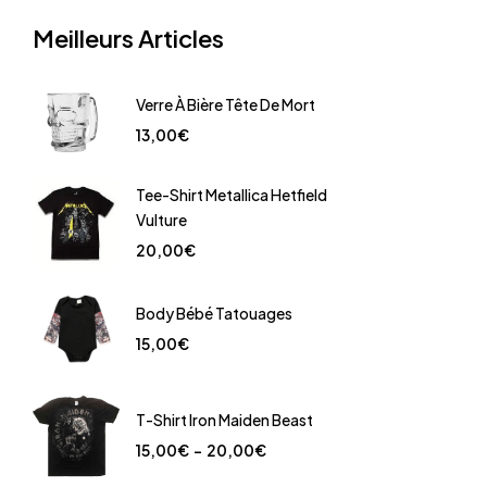
Meilleurs Articles
Verre À Bière Tête De Mort
13,00
€
Tee-Shirt Metallica Hetfield
Vulture
20,00
€
Body Bébé Tatouages
15,00
€
T-Shirt Iron Maiden Beast
15,00
€
–
20,00
€