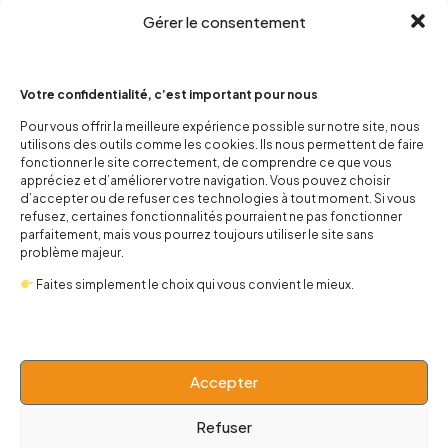
Gérer le consentement
Votre confidentialité, c’est important pour nous
Pour vous offrir la meilleure expérience possible sur notre site, nous
utilisons des outils comme les cookies. Ils nous permettent de faire
contact@popnbaby.com
fonctionner le site correctement, de comprendre ce que vous
+33 01 64 62 14 89
appréciez et d’améliorer votre navigation. Vous pouvez choisir
d’accepter ou de refuser ces technologies à tout moment. Si vous
refusez, certaines fonctionnalités pourraient ne pas fonctionner
Follow us
parfaitement, mais vous pourrez toujours utiliser le site sans
problème majeur.
Faites simplement le choix qui vous convient le mieux.
Boutique
Accepter
Univers
Refuser
BABY 0-24 mois