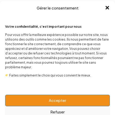
Gérer le consentement
Votre confidentialité, c’est important pour nous
Pour vous offrir la meilleure expérience possible sur notre site, nous
utilisons des outils comme les cookies. Ils nous permettent de faire
contact@popnbaby.com
fonctionner le site correctement, de comprendre ce que vous
appréciez et d’améliorer votre navigation. Vous pouvez choisir
+33 01 64 62 14 89
d’accepter ou de refuser ces technologies à tout moment. Si vous
refusez, certaines fonctionnalités pourraient ne pas fonctionner
Follow us
parfaitement, mais vous pourrez toujours utiliser le site sans
problème majeur.
Faites simplement le choix qui vous convient le mieux.
Boutique
Accepter
Univers
Refuser