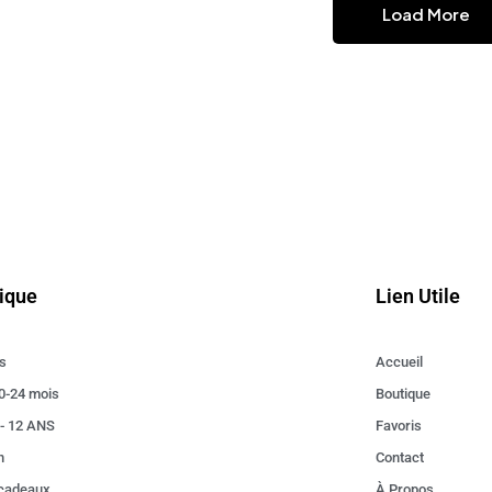
Load More
ique
Lien Utile
s
Accueil
0-24 mois
Boutique
 - 12 ANS
Favoris
n
Contact
 cadeaux
À Propos