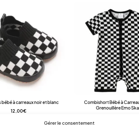
bébé à carreaux noir et blanc
Combishort Bébé à Carreau
Grenouillère Emo Ska
12,00
€
20,00
€
Gérer le consentement