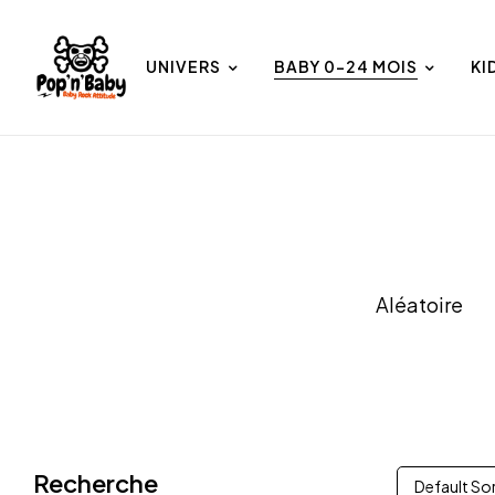
UNIVERS
BABY 0-24 MOIS
KI
et
Univers
Aléatoire
Recherche
Default So