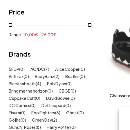
Grenouillères, pyjamas
(30)
Price
Mode Fille
(18)
Mode Garçon
(38)
Sweat, pulls, gilets
(6)
Range :
10,00
€
-
26,00
€
Tee-Shirts
(14)
Tétines
Brands
(11)
Idées cadeaux
(325)
5FDP
(0)
AC/DC
(7)
Alice Cooper
(0)
Kids
(209)
Anthrax
(0)
BabyBanz
(2)
Beatles
(0)
Maison
(51)
Black sabbath
(4)
Bob Dylan
(0)
Outlet
Bring me the horizon
(40)
(0)
CBGB
(0)
Chaussons 
Cupcake Cult
(0)
David Bowie
(0)
Univers
(422)
DC Comics
(0)
Def Leppard
(0)
Fisura
(0)
Foo Fighters
(3)
Ghost
(0)
Gojira
(0)
Green Day
(2)
Guns N’ Roses
(8)
Harry Potter
(0)