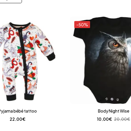
-50%
Pyjama bébé tattoo
Body Night Wise
22,00
€
10,00
€
20,00
€