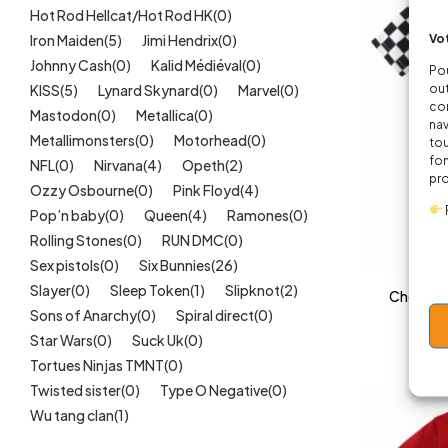
Hot Rod Hellcat/Hot Rod HK
(0)
Vot
Iron Maiden
(5)
Jimi Hendrix
(0)
Johnny Cash
(0)
Kalid Médiéval
(0)
Pou
out
KISS
(5)
Lynard Skynard
(0)
Marvel
(0)
cor
Mastodon
(0)
Metallica
(0)
nav
Metallimonsters
(0)
Motorhead
(0)
tou
fon
NFL
(0)
Nirvana
(4)
Opeth
(2)
pr
Ozzy Osbourne
(0)
Pink Floyd
(4)
Pop’n baby
(0)
Queen
(4)
Ramones
(0)
Rolling Stones
(0)
RUN DMC
(0)
Sex pistols
(0)
Six Bunnies
(26)
Slayer
(0)
Sleep Token
(1)
Slipknot
(2)
Checkerb
Sons of Anarchy
(0)
Spiral direct
(0)
Star Wars
(0)
Suck Uk
(0)
Tortues Ninjas TMNT
(0)
Twisted sister
(0)
Type O Negative
(0)
Wu tang clan
(1)