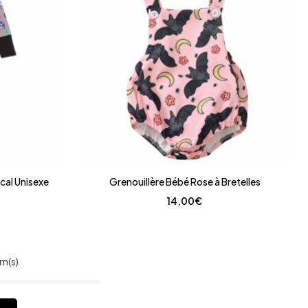
cal Unisexe
Grenouillère Bébé Rose à Bretelles
14,00
€
em(s)