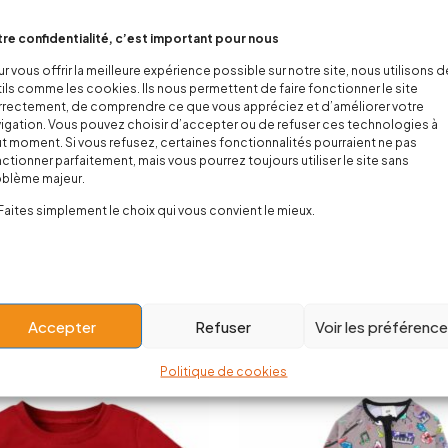
re confidentialité, c’est important pour nous
r vous offrir la meilleure expérience possible sur notre site, nous utilisons 
ils comme les cookies. Ils nous permettent de faire fonctionner le site
rectement, de comprendre ce que vous appréciez et d’améliorer votre
igation. Vous pouvez choisir d’accepter ou de refuser ces technologies à
t moment. Si vous refusez, certaines fonctionnalités pourraient ne pas
ctionner parfaitement, mais vous pourrez toujours utiliser le site sans
oblème majeur.
Faites simplement le choix qui vous convient le mieux.
oard Chill – Ensemble Bébé
Lumberbaby – Surchemise Pol
Carreaux
22,00
€
Accepter
Refuser
Voir les préférenc
18,00
€
Politique de cookies