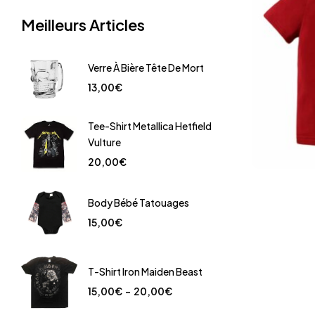
Meilleurs Articles
Verre À Bière Tête De Mort
13,00
€
Tee-Shirt Metallica Hetfield
Vulture
20,00
€
Body Bébé Tatouages
15,00
€
T-Shirt Iron Maiden Beast
15,00
€
–
20,00
€