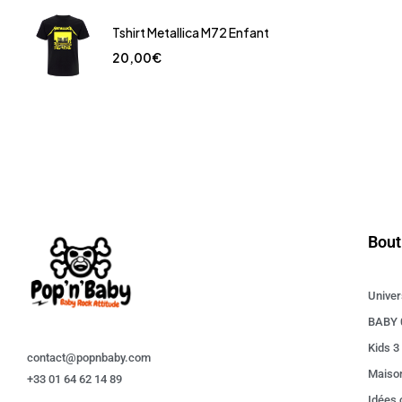
Tshirt Metallica M72 Enfant
20,00
€
Bout
Univer
BABY 
Kids 3
contact@popnbaby.com
Maiso
+33 01 64 62 14 89
Idées