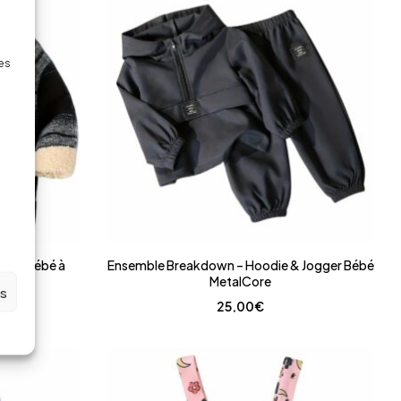
des
aire Bébé à
Ensemble Breakdown – Hoodie & Jogger Bébé
MetalCore
es
25,00
€