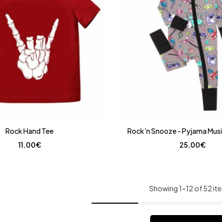
Rock Hand Tee
Rock’n Snooze - Pyjama Musi
11,00
€
25,00
€
Showing 1–12 of 52 it