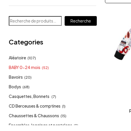
Recherche
Categories
Aléatoire
(107)
BABY 0-24 mois
(52)
Bavoirs
(20)
Bodys
(68)
Casquettes, Bonnets
(7)
CD Berceuses & comptines
(1)
Chaussettes & Chaussons
(15)
Ensembles, leggings et pantalons
(9)