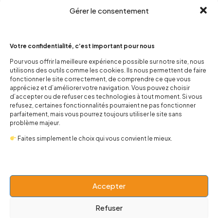
Gérer le consentement
Votre confidentialité, c’est important pour nous
Pour vous offrir la meilleure expérience possible sur notre site, nous
utilisons des outils comme les cookies. Ils nous permettent de faire
contact@popnbaby.com
fonctionner le site correctement, de comprendre ce que vous
+33 01 64 62 14 89
appréciez et d’améliorer votre navigation. Vous pouvez choisir
d’accepter ou de refuser ces technologies à tout moment. Si vous
refusez, certaines fonctionnalités pourraient ne pas fonctionner
Follow us
parfaitement, mais vous pourrez toujours utiliser le site sans
problème majeur.
Faites simplement le choix qui vous convient le mieux.
Boutique
Accepter
Univers
Refuser
BABY 0-24 mois